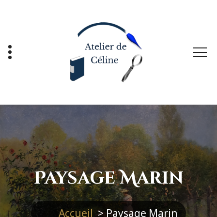
Aller
au
contenu
Paysage Marin
Accueil
>
Paysage Marin