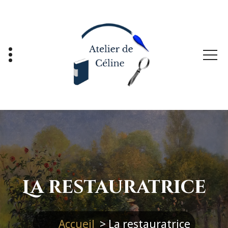
Aller
au
contenu
La restauratrice
Accueil
>
La restauratrice