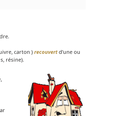
dre.
cuivre, carton )
recouvert
d’une ou
s, résine).
,
ar