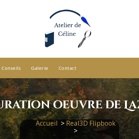
Conseils
Galerie
Contact
uration oeuvre de L
Accueil
>
Real3D Flipbook
>