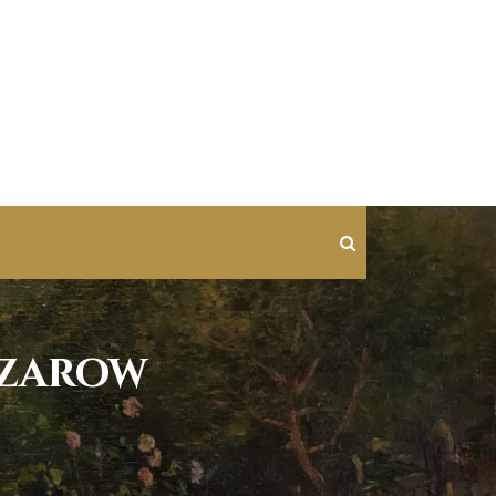
azarow